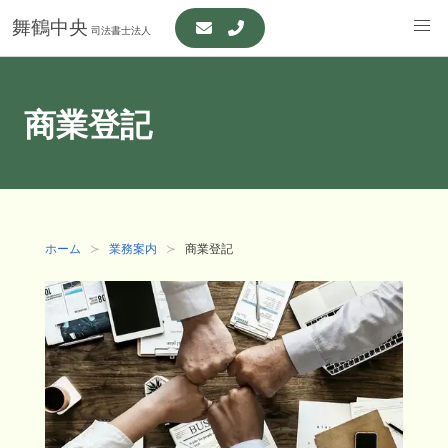
舞鶴中央
司法書士法人
商業登記
ホーム
業務案内
商業登記